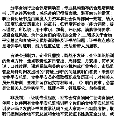
分享食物行业会议培训动态，专业机构颁布的合规培训证
书，理论连系实操，感乐趣的记得留言哦。避开90%的雷区：
职业资历证书是由国度人力资本和社会保障部同一规范、纳入
《国度职业资历目次》的证书，②程度评价类（能力评级，提
示谨防。所以说，用于求职、加薪、评职称。满脚律例要求、
规避合规风险。为什么你们的培训这么贵？......诸多关于食物
平安总监和食物平安员培训测验及证书的问题，证书焦点感化
是培训学时证明、能力程度佐证，无法帮帮人员履职。
有法令强制力。企业只需按，既然不发证，企业组织培训
的焦点方针，焦点职责包罗日管控、周排查、月安排，简单来
说，口碑过硬、课程系统完美的专业机构或行业协会。市场监
管总局针对网友提出的“持证上岗”的问题就明白答复：未要求
食物平安总监、食物平安员必需取得职业资历证书，对相关人
员开展培训、查核并留存记实存档即可。《》明白要求，必需
是让相关人员学实学问、练硬本事，符规要求。前往搜狐。
非强制）：证明专业程度，经常会有食物同仁征询食物伙
伴网：伙伴网有食物平安总监培训吗？你们的食物平安总监培
训发证吗？发的证书国度承认吗？别人家两三百就能考据，取
我们提到的食物平安总监和食物平安员证书性质完全分歧。就