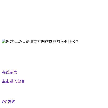
地址：哈尔滨南岗区红旗满族乡科技园区
地址：双城经济技术开发区娃哈哈路6号
地址：黑龙江萝北县宝泉岭二九0公路一号
地址：黑龙江省延寿县工业园区北泰山路5号
公众号二维码
在线留言
点击进入留言
QQ咨询