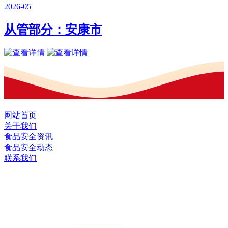
2026-05
从管部分：安康市
网站首页
关于我们
食品安全资讯
食品安全动态
联系我们
黑龙江EVO视讯官方网站食品股份有限
公司
全国统一客服热线：
18903658751