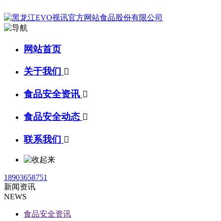
网站首页
关于我们

食品安全资讯

食品安全动态

联系我们

18903658751
新闻资讯
NEWS
食品安全资讯