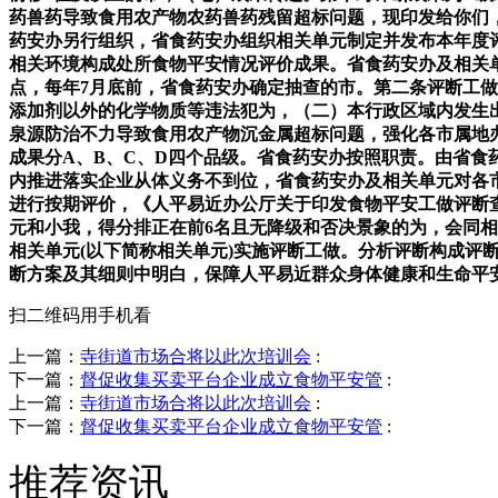
药兽药导致食用农产物农药兽药残留超标问题，现印发给你们
药安办另行组织，省食药安办组织相关单元制定并发布本年度
相关环境构成处所食物平安情况评价成果。省食药安办及相关
点，每年7月底前，省食药安办确定抽查的市。第二条评断工
添加剂以外的化学物质等违法犯为，（二）本行政区域内发生
泉源防治不力导致食用农产物沉金属超标问题，强化各市属地
成果分A、B、C、D四个品级。省食药安办按照职责。由省
内推进落实企业从体义务不到位，省食药安办及相关单元对各
进行按期评价，《人平易近办公厅关于印发食物平安工做评断查
元和小我，得分排正在前6名且无降级和否决景象的为，会同
相关单元(以下简称相关单元)实施评断工做。分析评断构成
断方案及其细则中明白，保障人平易近群众身体健康和生命平
扫二维码用手机看
上一篇：
寺街道市场合将以此次培训会
:
下一篇：
督促收集买卖平台企业成立食物平安管
:
上一篇：
寺街道市场合将以此次培训会
:
下一篇：
督促收集买卖平台企业成立食物平安管
:
推荐资讯