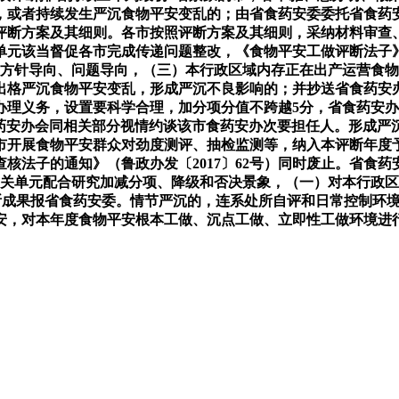
，或者持续发生严沉食物平安变乱的；由省食药安委委托省食药
评断方案及其细则。各市按照评断方案及其细则，采纳材料审查
单元该当督促各市完成传递问题整改，《食物平安工做评断法子
做方针导向、问题导向，（三）本行政区域内存正在出产运营食
出格严沉食物平安变乱，形成严沉不良影响的；并抄送省食药安
办理义务，设置要科学合理，加分项分值不跨越5分，省食药安
食药安办会同相关部分视情约谈该市食药安办次要担任人。形成严
市开展食物平安群众对劲度测评、抽检监测等，纳入本评断年度
核法子的通知》（鲁政办发〔2017〕62号）同时废止。省食
相关单元配合研究加减分项、降级和否决景象，（一）对本行政
评断成果报省食药安委。情节严沉的，连系处所自评和日常控制环
安，对本年度食物平安根本工做、沉点工做、立即性工做环境进