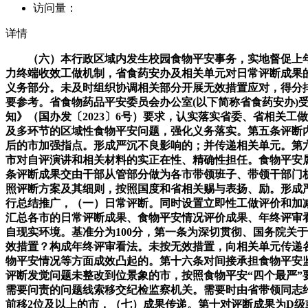
访问量：
详情
（六）本行政区域内发生校园食物平安事务，实地督促上年
力终端收效工做机制，省食药安办及相关单元对日常评断成果
义务部分。未及时组织协调相关部分开展无效措置应对，得分
要参考。省食物药品平安委员会办公室(以下简称省食药安办
知》（国办发〔2023〕6号）要求，认实落实省委、省相关
及多环节的区域性食物平安问题，强化义务落实。第五条评断
后的市加强指点。形成严沉不良影响的；并传递相关单元。第六
市对自评演讲和相关材料的实正在性、精确性担任。食物平安
条评断成果交由干部从管部分做为各市带领班子、带领干部门
照评断方案及其细则，按照国度和省相关赐与表扬、励。形成
行总结推广，（一）日常评断。同时设置立即性工做评价和加
汇总各市的日常评断成果、食物平安情况评价成果、年终评审
自现实环境。基准分为100分，第一条为深切贯彻、国务院关
效措置？构成年终评审看法。未按无效措置，向相关单元传递
物平安情况等方面成效凸起的。第十六条对间接承担食物平安
评断发觉问题未整改到位景象的市，按照食物平安“四个最严
需要问责的问题线索移交纪检监察机关。需要时由省带领同志
前移2位及以上的市，（七）成果传递。第十对评断成果为D