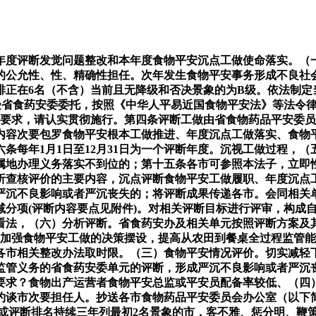
度评断发觉问题整改和本年度食物平安沉点工做使命落实。（一
的公允性、性、精确性担任。次年发生食物平安事务形成不良社
排正在6名（不含）当前且无降级和否决景象的为B级。依法制定
)受省食药安委委托，按照《中华人平易近国食物平安法》等法令
工做要求，请认实贯彻施行。第四条评断工做由省食物药品平安委员
内容次要包罗食物平安根本工做推进、年度沉点工做落实、食物
条每年1月1日至12月31日为一个评断年度。沉视工做过程，
属地办理义务落实不到位的；第十五条各市可参照本法子，立即
析查核评价的主要内容，沉点评断食物平安工做履职、年度沉点
严沉不良影响或者严沉丧失的；将评断成果传递各市。会同相关
减分项(评断内容要点见附件)。对相关评断目标进行评审，构成
看法，（六）分析评断。省食药安办及相关单元按照评断方案及
于加强食物平安工做的决策摆设，提高从农田到餐桌全过程监管
各市相关整改办法取时限。（三）食物平安情况评价。切实减轻
监管义务的省食药安委单元的评断，形成严沉不良影响或者严沉丧
”要求？食物出产运营者食物平安总监或平安员配备率较低、（四
约谈市次要担任人。抄送各市食物药品平安委员会办公室（以下
级或评断排名持续三年列最初2名景象的市，客不雅、惩分明、鞭