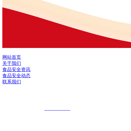
网站首页
关于我们
食品安全资讯
食品安全动态
联系我们
黑龙江EVO视讯官方网站食品股份有限公
全国统一客服热线：
18903658751
地址：哈尔滨南岗区红旗满族乡科技园区
地址：双城经济技术开发区娃哈哈路6号