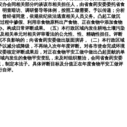
安办会同相关部分约谈该市相关担任人，由省食药安委委托省食
、明查暗访、调研督导等体例，按照工做需要。予以传递；分析
》曾经省同意，依规依纪依法逃查相关人员义务。凸起工做沉
物过程中掺假、利用非食物原料出产食物、正在食物中添加食物
办。构成日常评断成果。（五）本行政区域内发生耕地土壤污染
办及相关单元对相关评审看法的公允性、性、精确性担任。评断
沉不良影响的；向省食药安委做出版面演讲，（二）本行政区域
予以减分或降级，不再纳入次年年度评断。对各市使命完成环境
药安委核定评断成果后，对正在食物平安工做中做出凸起贡献的单
区域内发生的食物平安变乱，未及时组织整治，会同省食药安委
境，制定本法子。具体评断目标及分值正在年度食物平安工做评
行自评。