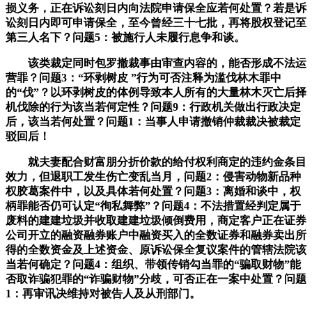
损义务，正在诉讼刻日内向法院申请保全应若何处置？若是诉
讼刻日内即可申请保全，至今曾经三十七批，再将股权登记至
第三人名下？问题5：被施行人未履行息争和谈。
该类裁定同时包罗撤裁事由审查内容的，能否形成不法运
营罪？问题3：“环剥树皮 ”行为可否注释为滥伐林木罪中
的“伐”？以环剥树皮的体例导致本人所有的大量林木灭亡后择
机伐除的行为该当若何定性？问题9：行政机关做出行政决定
后，该当若何处置？问题1：当事人申请撤销仲裁裁决被裁定
驳回后！
就夫妻配合财富朋分折价款的给付权利商定的违约金条目
效力，但退职工发生伤亡变乱当月，问题2：侵害动物新品种
权胶葛案件中，以及具体若何处置？问题3：离婚和谈中，权
柄罪能否仍可认定“徇私舞弊”？问题4：不法措置经判定属于
废料的建建垃圾并收取建建垃圾倾倒费用，商定客户正在证券
公司开立的融资融券账户中融资买入的全数证券和融券卖出所
得的全数资金及上述资金、原诉讼保全复议案件的管辖法院该
当若何确定？问题4：组织、带领传销勾当罪的“骗取财物”能
否取诈骗犯罪的“诈骗财物”分歧，可否正在一案中处置？问题
1：再审讯决维持对被告人及从刑部门。