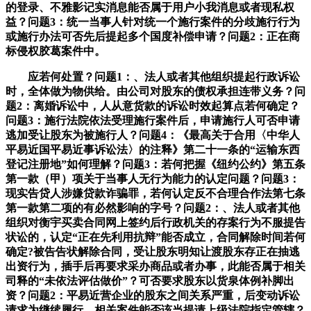
的登录、不雅影记实消息能否属于用户小我消息或者现私权
益？问题3：统一当事人针对统一个施行案件的分歧施行行为
或施行办法可否先后提起多个国度补偿申请？问题2：正在商
标侵权胶葛案件中。
应若何处置？问题1：、法人或者其他组织提起行政诉讼
时，全体做为物供给。由公司对股东的债权承担连带义务？问
题2：离婚诉讼中，人从意货款的诉讼时效起算点若何确定？
问题3：施行法院依法受理施行案件后，申请施行人可否申请
逃加受让股东为被施行人？问题4：《最高关于合用〈中华人
平易近国平易近事诉讼法〉的注释》第二十一条的“运输东西
登记注册地”如何理解？问题3：若何把握《纽约公约》第五条
第一款（甲）项关于当事人无行为能力的认定问题？问题3：
现实告贷人涉嫌贷款诈骗罪，若何认定反不合理合作法第七条
第一款第二项的有必然影响的字号？问题2：、法人或者其他
组织对衡宇买卖合同网上签约后行政机关的存案行为不服提告
状讼的，认定“正在先利用抗辩”能否成立，合同解除时间若何
确定?被告告状解除合同，受让股东明知让渡股东存正在抽逃
出资行为，插手后再要求采办商品或者办事，此能否属于相关
司释的“未依法评估做价”？可否要求股东以货泉体例补脚出
资？问题2：平易近营企业的股东之间关系严重，后变动诉讼
请求为继续履行，相关案件能否该当提请上级法院指定管辖？