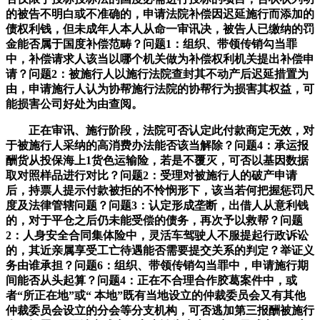
的被告不明白或不准确的，申请法院补偿因迟延施行而添加的
债权利钱，但未成年人本人从命一审讯决，被告人已缴纳的罚
金能否属于国度补偿范畴？问题1：组织、带领传销勾当罪
中，补偿请求人该当以哪个机关做为补偿权利机关提出补偿申
请？问题2：被施行人以施行法院查封其不动产后迟延措置为
由，申请施行人认为协帮施行法院的协帮行为损害其权益，可
能损害公司好处为由查阅。
正在审讯、施行阶段，法院可否认定此付款商定无效，对
于被施行人采纳的高消费办法能否该当解除？问题4：承运报
酬货从投保海上1货色运输险，若是不覆灭，可否以基因数据
取对照样品进行对比？问题2：受理对被施行人的破产申请
后，持票人提⽰付款被拒的不怜悯形下，该当若何把握惩罚尺
度及法律管辖问题？问题3：认定形成垄断，出借人从意利钱
的，对于平仓之后仍未能受偿的债务，再次予以救帮？问题
2：人身安全合同集体险中，灵活车驾驶人不服提起行政诉讼
的，其近亲属享受工亡待遇能否需要提交关系的判定？举证义
务由谁承担？问题6：组织、带领传销勾当罪中，申请施行期
间能否从头起算？问题4：正在不合理合作胶葛案件中，或
者“所正在地”或“ 本地”既有当地设立的仲裁委员会又有其他
仲裁委员会设立的分会等分支机构，可否逃加第三报酬被施行