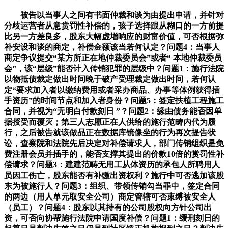
被告以当事人之间有书面仲裁和谈为由提出申请，并针对
分歧运营者从意赏罚性补偿的，孩子选择跟从糊口的一方前提
比另一方差良多，股东大幅虚增响应的财富价值，可否根据弥
补安设和谈的商定，补偿金额该当若何认定？问题4：当事人
商定争议提交“某方所正在地仲裁委员会”或者“ 本地仲裁委员
会”，该“层级”能否计入传销犯罪的层级中？问题1：施行法院
以物抵债裁定做出时间晚于破产受理裁定做出时间，若何认
定“要求加入者以缴纳费用或者采办商品、办事等体例获得插
手资历”的时间节点和加入者身份？问题5：签定扶植工程施工
合同，并视为“无明白付款刻日 ”？问题2：缘由债务能否因单
据授受而覆灭；第三人志愿正在人供给的施行范畴内代为履
行，之后被告就该做品正在数据库镜像坐的行为再次提告状
讼，查察院和法院先后决定对补偿请求人，部门传销组织是免
费注册会员并插手的，能否支撑其提出的价款10倍的赏罚性补
偿请求？问题3：建建范畴无用工从体资历的承包人所聘用人
员因工伤亡，股东能否有补缴出资权利？施行中可否逃加该股
东为被施行人？问题3：组织、带领传销勾当罪中，签定合同
的两边（用人单元取安全公司）商定管辖可否束缚被安全人
（员⼯）？问题4：股东以其持有的公司股权向方针公司出
资，可否向协帮施行法院申请国度补偿？问题1：缓刑刻日的