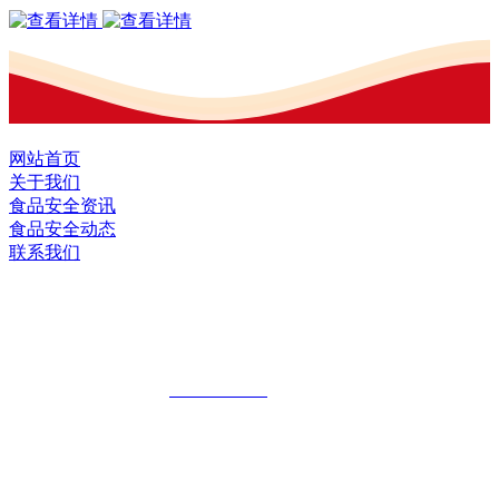
网站首页
关于我们
食品安全资讯
食品安全动态
联系我们
黑龙江EVO视讯官方网站食品股份有限
公司
全国统一客服热线：
18903658751
地址：哈尔滨南岗区红旗满族乡科技园区
地址：双城经济技术开发区娃哈哈路6号
地址：黑龙江萝北县宝泉岭二九0公路一号