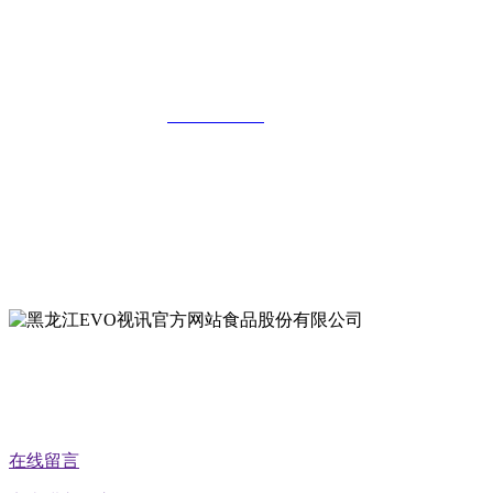
黑龙江EVO视讯官方网站食品股份有限
公司
全国统一客服热线：
18903658751
地址：哈尔滨南岗区红旗满族乡科技园区
地址：双城经济技术开发区娃哈哈路6号
地址：黑龙江萝北县宝泉岭二九0公路一号
地址：黑龙江省延寿县工业园区北泰山路5号
公众号二维码
在线留言