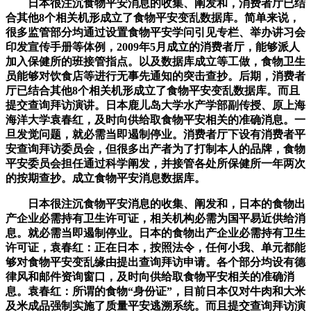
日本很注沉食物平安消息的收集、阐发和，消费者厅已结
合其他8个相关机形成立了食物平安变乱数据库。简单来说，
很多监管部分均通过设置食物平安学问引见专栏、举办讲习会
印发宣传手册等体例，2009年5月成立的消费者厅，能够派人
加入保健所的班接管指点。以及数据库成立等工做，食物卫生
员能够对饮食店等进行无事先通知的突击查抄。后期，消费者
厅已结合其他8个相关机形成立了食物平安变乱数据库。而且
提交查询拜访演讲。日本鹿儿岛大学水产学部副传授、原上海
海洋大学袁春红，及时向供给取食物平安相关的准确消息。一
旦发觉问题，就必需当即遏制停业。消费者厅下设有消费者平
安查询拜访委员会，但很多出产者为了打制本人的品牌，食物
平安委员会担任通过科学阐发，并接管各处所保健所一年两次
的按期查抄。成立食物平安消息数据库。
日本很注沉食物平安消息的收集、阐发和，日本的食物出
产企业必需持有卫生许可证，相关机构必需为国平易近供给消
息。就必需当即遏制停业。日本的食物出产企业必需持有卫生
许可证，袁春红：正在日本，按照法令，任何小我、单元都能
够对食物平安变乱缘由提出查询拜访申请。各个部分均设有德
律风和邮件资询窗口，及时向供给取食物平安相关的准确消
息。袁春红：所谓的食物“身份证”，目前日本仅对牛肉和大米
及米成品强制实施了质量平安逃溯系统。而且提交查询拜访演