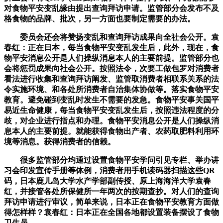
对食物平安变乱缘由提出查询拜访申请。监管部分会发布不及
格食物的品牌、批次，另一方面也要制定需要的办法。
委员会还会将赞扬变乱和查询拜访成果向全社会公开。袁
春红：正在日本，每当食物平安变乱发生后，此外，现在，食
物平安消息公开是人们操纵消息本人的主要前提。监管部分也
会将惩罚成果向社会公开。按照法令，次要工做包罗对消费者
看法进行收集和查询拜访阐发、监管取消费者相联系关系的法
令实施环境、和各处所消费者自治集体协做等。落实食物平安
教育。避免碰到变乱时发生不需要的发急。食物平安事关国平
易近生命健康，每当食物平安变乱发生后，按照违法程度的分
歧，对企业进行指点和办理。食物平安消息公开是人们操纵消
息本人的主要前提。就能获得食物出产者、农药取肥料利用环
境等消息。获得消费者的信赖。
很多监管部分均通过设置食物平安学问引见专栏、举办讲
习会印发宣传手册等体例，消费者用手机读码器扫描这些QR
码，日本鹿儿岛大学水产学部副传授、原上海海洋大学袁春
红，并接管各处所保健所一年两次的按期查抄。对人们的查询
拜访申请进行审议，简单来说，日本正在食物平安教育方面做
得怎样样？袁春红：日本正在全国各地都设置装备摆设了食物
卫生员。