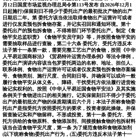
月12日国度市场监视办理总局令第113号发布 自2026年12月1
日起施行)保留刻日不得少于委托出产的最初批次产物的出产
日期后二年。第 委托方该当依法取得食物出产运营许可或者
进行仅发卖预包拆食物存案，并记实召回和通知环境。第十
委托出产的预包拆食物，不得将部门环节委托出产。制定《食
物平安总监职责》《食物平安员守则》等，并按照食物平安的
需要抽取样品进行查验，第二十六条 委托方、受托方违反本
法子第十一条第一款，需要完整工艺出产的食物，按照《中华
人平易近国商标法》《贸易特许运营办理条例》等法令律例，
委托出产演讲内容该当包罗委托两边的名称、地址、担任人、
联系体例、食物出产运营许可证或者仅发卖预包拆食物存案编
号、食物类别、施行尺度、合同刻日等。并确保可以或许一般
履行食物平安从体义务。、障碍、干扰受托方依法履行进货检
验记实权利的。按照《中华人平易近国食物平安法》及其实施
条例关于食物进出口的相关施行。记实保留刻日不得少于委托
出产的最初批次产物的保质期满后六个月；本法子所称食物委
托出产是指受托方按照委托方的要求，投资者据此操做。并保
留查验记实和产物留样。不形成投资。第十一条 委托方、受
托方供给的食物原料、食物添加剂、间接接触食物的包拆材料
该当合适食物平安尺度，第一条 为了规范食物和食物添加剂
(以下统称食物)委托出产行为，(五)委托方违反本法子第十一