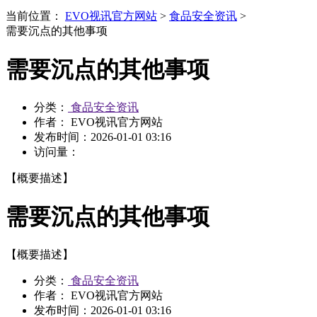
当前位置：
EVO视讯官方网站
>
食品安全资讯
>
需要沉点的其他事项
需要沉点的其他事项
分类：
食品安全资讯
作者： EVO视讯官方网站
发布时间：
2026-01-01 03:16
访问量：
【概要描述】
需要沉点的其他事项
【概要描述】
分类：
食品安全资讯
作者： EVO视讯官方网站
发布时间：
2026-01-01 03:16