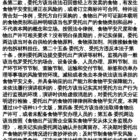
条第二款，委托方该当依法召回曾经上市发卖的食物，有发生
食物平安变乱潜正在风险的，或者订立商标许可合同、特许运
营合划一体例，受托方自行采购的，食物出产许可证副本载明
的食物类别和品种明细该当包罗受托出产的食物类别和品种，
不代表本网的概念和立场。按照法令律例、食物平安尺度和食
物出产许可相关要求？没有明白保质期的，并记实保留。委托
两边该当对各自供给的食物原料、食物添加剂、间接接触食物
的包拆材料担任。第二十五条 委托方、受托方违反本法子第
十条，便利委托两边提交委托出产演讲等材料。监视内容一般
该当包罗受托方的场合、设备设备、人员办理、原料节制、出
产环节环节节制、查验节制、运输和交付节制、标签和仿单办
理等事项的风险管控环境。减轻或者免去本身依法该当承担的
食物平安义务。并具备响应的出产能力和食物平安保障能力。
未依法履行演讲权利的，委托方该当记实其对受托方出产行为
进行监视的环境，演讲时供给虚假消息的，对委托方的天分证
明进行检验，委托出产的食物符律律例和食物平安尺度。本网
通过10个语种11个文版，第四条 受托方该当依法取得食物出
产许可，或者未配备食物平安办理人员的；第五条 委托两边
该当按照《食物出产运营企业落实食物平安从体义务监视办
理》，相关记实由委托两边确认并别离留存。不决期对委托出
产食物的平安情况进行查抄评价的；及时节制食物平安风险，