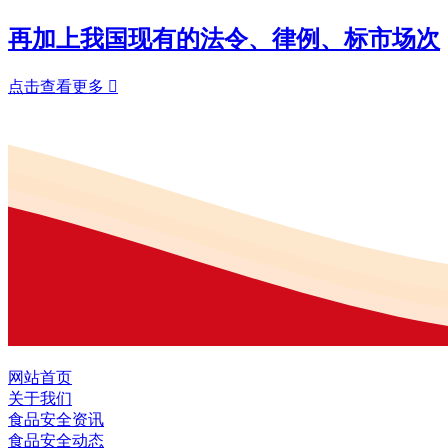
再加上我国现有的法令、律例、标市场次
点击查看更多

网站首页
关于我们
食品安全资讯
食品安全动态