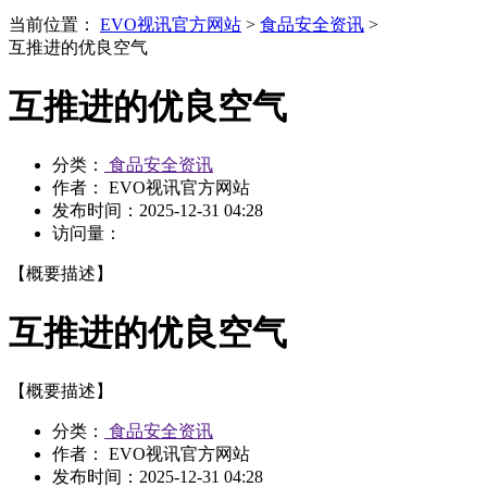
当前位置：
EVO视讯官方网站
>
食品安全资讯
>
互推进的优良空气
互推进的优良空气
分类：
食品安全资讯
作者： EVO视讯官方网站
发布时间：
2025-12-31 04:28
访问量：
【概要描述】
互推进的优良空气
【概要描述】
分类：
食品安全资讯
作者： EVO视讯官方网站
发布时间：
2025-12-31 04:28