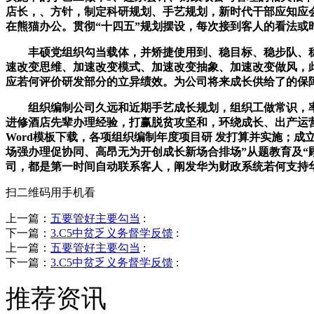
店长，、方针，制定科研规划、手艺规划，新时代干部应知应会
在熊猫办公。贯彻“十四五”规划摆设，每次接到客人的看法或
丰硕党组织勾当载体，并矫捷使用到、稳目标、稳步队、稳舆
速改变思维、加速改变模式、加速改变抽象、加速改变做风，此
应若何评价研发部分的立异绩效。为公司将来成长供给了的保障
组织编制公司久远和近期手艺成长规划，组织工做常识，率
进修酒店先辈办理经验，打赢脱贫攻坚和，环绕成长、出产运
Word模板下载，各项组织编制年度项目研 发打算并实施；
场强办理促协同、高昂无为开创成长新场合排场”从题教育及“
司，都是第一时间自动联系客人，阐发华为财政系统若何支持
扫二维码用手机看
上一篇：
五要管好主要勾当
:
下一篇：
3.C5中贫乏义务督学反馈
:
上一篇：
五要管好主要勾当
:
下一篇：
3.C5中贫乏义务督学反馈
:
推荐资讯