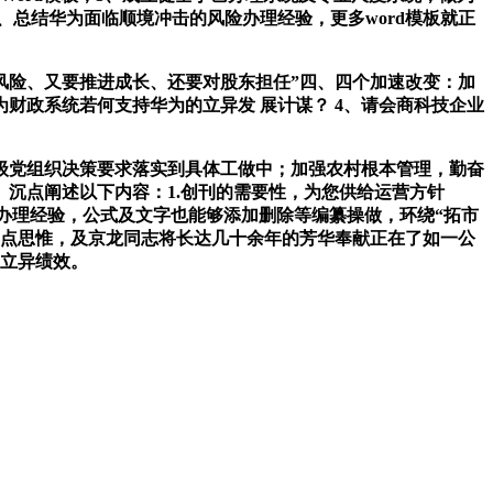
、总结华为面临顺境冲击的风险办理经验，更多word模板就正
风险、又要推进成长、还要对股东担任”四、四个加速改变：加
财政系统若何支持华为的立异发 展计谋？ 4、请会商科技企业
党组织决策要求落实到具体工做中；加强农村根本管理，勤奋
沉点阐述以下内容：1.创刊的需要性，为您供给运营方针
险办理经验，公式及文字也能够添加删除等编纂操做，环绕“拓市
指点思惟，及京龙同志将长达几十余年的芳华奉献正在了如一公
的立异绩效。