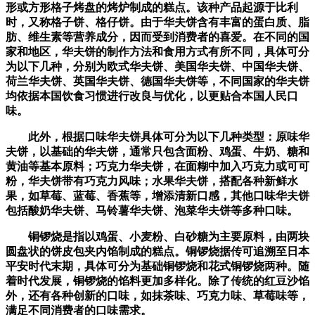
形或方形格子烤盘的烤炉制成的糕点。该种产品起源于比利
时，又称格子饼、格仔饼。由于华夫饼含有丰富的蛋白质、脂
肪、维生素等营养成分，因而受到消费者的喜爱。在不同的国
家和地区，华夫饼的制作方法和食用方式有所不同，具体可分
为以下几种，分别为欧式华夫饼、美国华夫饼、中国华夫饼、
荷兰华夫饼、英国华夫饼、德国华夫饼等，不同国家的华夫饼
均依据本国饮食习惯进行改良与优化，以更贴合本国人民口
味。
此外，根据口味华夫饼具体可分为以下几种类型：原味华
夫饼，以基础的华夫饼，通常只包含面粉、鸡蛋、牛奶、糖和
黄油等基本原料；巧克力华夫饼，在面糊中加入巧克力或可可
粉，华夫饼带有巧克力风味；水果华夫饼，搭配各种新鲜水
果，如草莓、蓝莓、香蕉等，增添清新口感，其他口味华夫饼
包括酸奶华夫饼、马铃薯华夫饼、泡菜华夫饼等多种口味。
铜锣烧是指以鸡蛋、小麦粉、白砂糖为主要原料，由两块
圆盘状的饼皮包夹内馅制成的糕点。铜锣烧据传可追溯至日本
平安时代末期，具体可分为基础铜锣烧和花式铜锣烧两种。随
着时代发展，铜锣烧的馅料更加多样化。除了传统的红豆沙馅
外，还有各种创新的口味，如抹茶味、巧克力味、草莓味等，
满足不同消费者的口味需求。