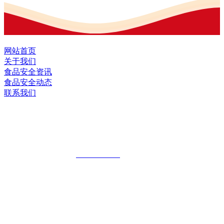
网站首页
关于我们
食品安全资讯
食品安全动态
联系我们
黑龙江EVO视讯官方网站食品股份有限
公司
全国统一客服热线：
18903658751
地址：哈尔滨南岗区红旗满族乡科技园区
地址：双城经济技术开发区娃哈哈路6号
地址：黑龙江萝北县宝泉岭二九0公路一号