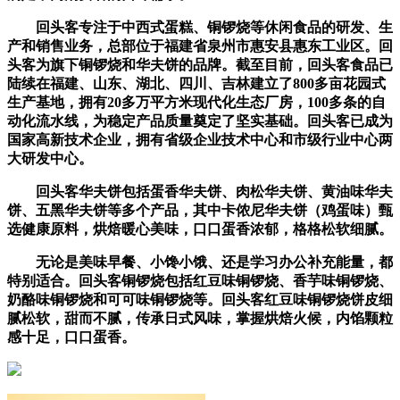
回头客专注于中西式蛋糕、铜锣烧等休闲食品的研发、生
产和销售业务，总部位于福建省泉州市惠安县惠东工业区。回
头客为旗下铜锣烧和华夫饼的品牌。截至目前，回头客食品已
陆续在福建、山东、湖北、四川、吉林建立了800多亩花园式
生产基地，拥有20多万平方米现代化生态厂房，100多条的自
动化流水线，为稳定产品质量奠定了坚实基础。回头客已成为
国家高新技术企业，拥有省级企业技术中心和市级行业中心两
大研发中心。
回头客华夫饼包括蛋香华夫饼、肉松华夫饼、黄油味华夫
饼、五黑华夫饼等多个产品，其中卡侬尼华夫饼（鸡蛋味）甄
选健康原料，烘焙暖心美味，口口蛋香浓郁，格格松软细腻。
无论是美味早餐、小馋小饿、还是学习办公补充能量，都
特别适合。回头客铜锣烧包括红豆味铜锣烧、香芋味铜锣烧、
奶酪味铜锣烧和可可味铜锣烧等。回头客红豆味铜锣烧饼皮细
腻松软，甜而不腻，传承日式风味，掌握烘焙火候，内馅颗粒
感十足，口口蛋香。