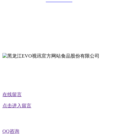
地址：哈尔滨南岗区红旗满族乡科技园区
地址：双城经济技术开发区娃哈哈路6号
地址：黑龙江萝北县宝泉岭二九0公路一号
地址：黑龙江省延寿县工业园区北泰山路5号
公众号二维码
在线留言
点击进入留言
QQ咨询