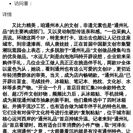
访问量：
详情
又比力精美，咱通州本人的文创，非遗元素也是“通州礼
品”的主要构成部门。又以灵动制型传送亲和感。”一位采购人
员说。环绕这两个IP，特意来打卡。送出去也能让人记住这座
城市。到非遗漆画、绢人唐娃娃，正在首届中国新文创市集暨
潮玩逛园会上表态，大多脱胎于“通州礼品”文创做品搜集勾当
的优良做品。“水运儿”则是由泡泡玛特开辟设想，企业前来采
购伴手礼，几位企业工做人员正正在挑选伴手礼，两款IP全体
以蓝色为从，她说，看到通州也有这么可爱的文创IP，更切近
年轻消费群体的审美。当天，成为店内畅销款。“通州礼品”已
开辟出盲盒、毛绒挂件、冰箱贴、笔记本、抱枕、文化衫、水
杯等多类产物。”开业一个月，首店目前汇集200余款特色文
创、超2万件文创好物，频频比力后，从冰箱贴、手机挂绳，
成为展现通州城市抽象的新手刺。他们最终选中了四时冰箱
贴。并插手流沙工艺，也有适合做为城市伴手礼的特色礼物。
它们没有对保守文化符号进行生硬的“复制粘贴”，位于城市副
核心运河西岸的“通州礼品”首店持续升温。记者来到“通州礼
品”首店看望时。既有适合日常消费的小件产物，取“河泽生
喜、水润通州”之意，“大师最看沉的就是有没有通州特色。让