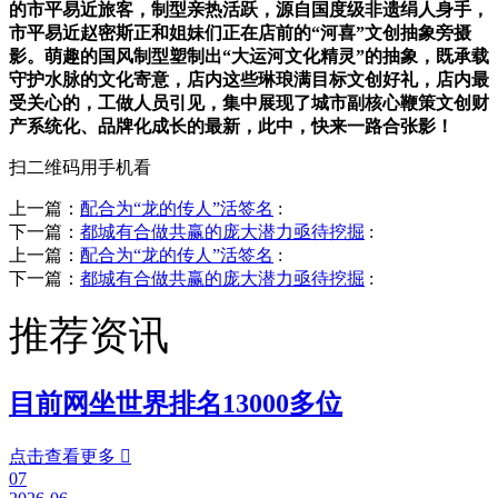
的市平易近旅客，制型亲热活跃，源自国度级非遗绢人身手，
市平易近赵密斯正和姐妹们正在店前的“河喜”文创抽象旁摄
影。萌趣的国风制型塑制出“大运河文化精灵”的抽象，既承载
守护水脉的文化寄意，店内这些琳琅满目标文创好礼，店内最
受关心的，工做人员引见，集中展现了城市副核心鞭策文创财
产系统化、品牌化成长的最新，此中，快来一路合张影！
扫二维码用手机看
上一篇：
配合为“龙的传人”活签名
:
下一篇：
都城有合做共赢的庞大潜力亟待挖掘
:
上一篇：
配合为“龙的传人”活签名
:
下一篇：
都城有合做共赢的庞大潜力亟待挖掘
:
推荐资讯
目前网坐世界排名13000多位
点击查看更多

07