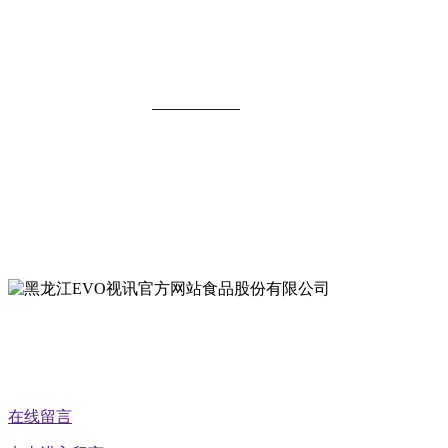
黑龙江EVO视讯官方网站食品股份有限
公司
全国统一客服热线：
18903658751
地址：哈尔滨南岗区红旗满族乡科技园区
地址：双城经济技术开发区娃哈哈路6号
地址：黑龙江萝北县宝泉岭二九0公路一号
地址：黑龙江省延寿县工业园区北泰山路5号
公众号二维码
在线留言