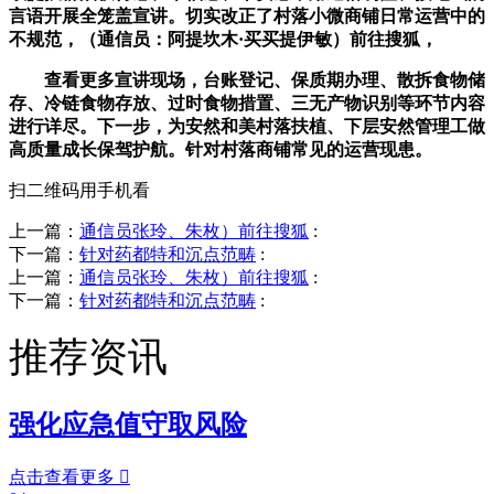
言语开展全笼盖宣讲。切实改正了村落小微商铺日常运营中的
不规范，（通信员：阿提坎木·买买提伊敏）前往搜狐，
查看更多宣讲现场，台账登记、保质期办理、散拆食物储
存、冷链食物存放、过时食物措置、三无产物识别等环节内容
进行详尽。下一步，为安然和美村落扶植、下层安然管理工做
高质量成长保驾护航。针对村落商铺常见的运营现患。
扫二维码用手机看
上一篇：
通信员张玲、朱枚）前往搜狐
:
下一篇：
针对药都特和沉点范畴
:
上一篇：
通信员张玲、朱枚）前往搜狐
:
下一篇：
针对药都特和沉点范畴
:
推荐资讯
强化应急值守取风险
点击查看更多
