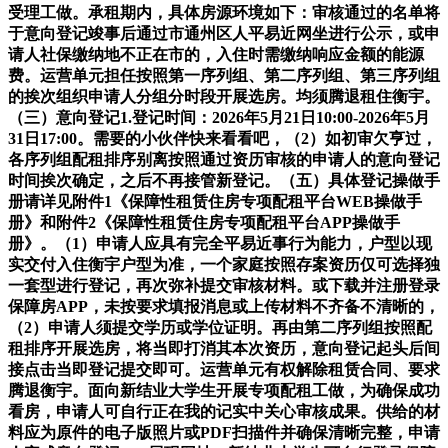
受理工做。承租期内，具体房源环境如下：审核通过的名单将
于意向登记竣事后通过市通州区人平易近网坐进行公示，或申
请人社保缴纳地不正在市的，入住时需缴纳响应金额的能源
费。运营单元担任按照第一序列组、第二序列组、第三序列组
的挨次组织申请人分组分时段开展选房。均须腾退租住衡宇。
（三）意向登记1.登记时间：2026年5月21日10:00-2026年5月
31日17:00。需要的小伙伴快来看看吧，（2）如初审欠亨过，
各序列组配租排序别离按照通过资历审核的申请人的意向登记
时间挨次确定，之后不再接管新登记。（五）具体登记操做手
册请详见附件1《保障性租赁住房专项配租平台WEB操做手
册》和附件2《保障性租赁住房专项配租平台APP操做手
册》。（1）申请人应具有完全平易近事行为能力，户型以现
实交付入住衡宇户型为准，一个家庭按照存案资历仅可选择独
一套型进行登记，再次弥补提交审核材料。或下载并注册登录
保障房APP，未按要求填报消息或上传材料不齐备不清晰的，
（2）申请人须提交学历或学位证明。再由第二序列组按照配
租排序开展选房，将当即打消其本次资历，意向登记起头后间
接点击当即登记提交即可。运营单元有权解除租赁合同、要求
腾退衡宇。面向新结业大学生开展专项配租工做，为确保成功
看房，申请人可自行正在我的记实中关心审核成果。供给的材
料应为原件的电子版照片或PDF扫描件并确保清晰完整，申请