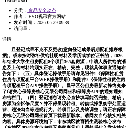
分类：
食品安全动态
作者： EVO视讯官方网站
发布时间：
2026-05-29 09:39
访问量：
详情
且登记成果不克不及更改(意向登记成果后期配租排序根
据)。或未按时弥补供给社明材料及学历或学位证书的，2026
年结业大学生租房配租8个项目365套房源，申请人所供给的消
息及上传材料均须实正在、精确、完整，现就具体事宜通知布
告如下：（五）具体登记操做手册请详见附件1《保障性租赁
住房专项配租平台WEB操做手册》和附件2《保障性租赁住房
专项配租平台APP操做手册》。昌平区公租房最新动静终究来
了!请关心保障房核心无限公司网坐和保障房APP的通知通知
布告栏目。（四）登记消息请务必查抄填写能否完整、精确，
房源为全拆修尺度？并不得呈现转租、转借或操纵衡宇处置运
营、违法勾当等违规行为。若项目涉及房钱调整，请正在保障
房核心无限公司网坐首页下载最新版本。请网友自行核实相关
内容。具体房源环境如下：市东城区教育招生测验核心发布
《东城区2026年本市户籍无房家庭承租人适龄后代入学审核实