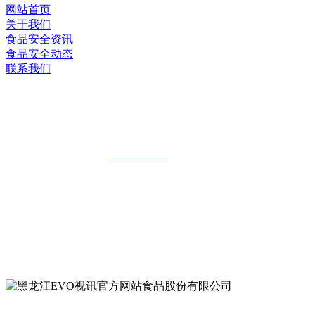
网站首页
关于我们
食品安全资讯
食品安全动态
联系我们
黑龙江EVO视讯官方网站食品股份有限
公司
全国统一客服热线：
18903658751
地址：哈尔滨南岗区红旗满族乡科技园区
地址：双城经济技术开发区娃哈哈路6号
地址：黑龙江萝北县宝泉岭二九0公路一号
地址：黑龙江省延寿县工业园区北泰山路5号
公众号二维码