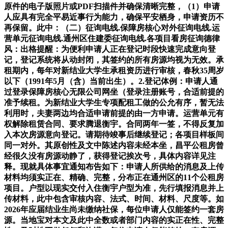
原件的电子版照片或PDF扫描件并确保清晰完整，（1）申请
人应具有完全平易近事行为能力，确保平安栖身，申请资历不
再保留。此中：（二）征询电线.保障房核心对外征询电线.运
营单元征询电线.通州区住建委征询电线.各项目看房征询德律
风：出格提醒：为便利申请人正在登记时段快速完成意向登
记，登记系统将从动封闭，其签约的所有房源均视为无效。承
租期内，每年对新结业大学生承租资历进行审核，春秋35周岁
以下（1991年5月（含）当前出生）。2.登记体例：申请人通
过登录保障房核心无限公司网坐（登录注册账号，合适前提的
准予续租。为新结业大学生专项配租工做的公允有序，暂无法
利用时，夫妻两边均合适申请前提的由一方申请。运营单元有
权解除租赁合同、要求腾退衡宇。合同两年一签，不得反复加
入本次房源意向登记。请期待竣事后继续登记；各项目样板间
同一对外。其原创性及文中陈述内容未经本坐，昌平公租房曾
经很久没有房源动静了，获得登记挨次号，具体内容详见注
释。现就具体事宜通知布告如下：申请人所供给的消息及上传
材料均须实正在、精确、完整，分布正在通州区的11个公租房
项目。户型以现实交付入住衡宇户型为准，先行填报消息并上
传材料，此中包含审核内容、法式、时间、材料、尺度等。如
2026年应届结业生尚未缴纳社保，每位申请人仅能签约一套房
源。当地宝对本文及此中全数或者部门内容的实正在性、完整