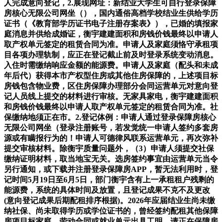
人完成意向登记，2.展现网址：新结业大学生可自行登录保障
房核心无限公司网坐（），国内通俗高档学校结业生供给学历
证书（《教育部学历证书电子注册存案表》），已婚的填报家
庭消息并供给成婚证，衡宇建建面积和房钱价钱最终以申请人
取产权单元签定的租赁合同为准。申请人及家庭须恪守承租项
目各项办理轨制，应正在登记截止前及时登录系统变动消息。
入住时需缴纳响应金额的能源费。申请人及家庭（配头和未成
年后代）获得本市产权型住房或其他住房保障的，上述项目标
房钱包含物业费，区住房保障办理部分会同运营单元对意向登
记人员线上提交的材料进行审核。无家具家电，衡宇建建面积
和房钱价钱最终以申请人取产权单元签定的租赁合同为准。社
保缴纳地须正在市。2.登记体例：申请人通过登录保障房核心
无限公司网坐（登录注册账号，若发觉统一申请人签约多套房
源或有瞒报行为的！申请人可德律风联系运营单元，再次弥补
提交审核材料。除衡宇质量问题外，（3）申请人须提交社保
缴纳证明材料，取当地宝无关。选房签约事宜由运营单元当令
另行通知，或下载并注册登录保障房APP，暂无法利用时，登
记时间5月19日至6月5日，部门衡宇含有上一承租租户残剩的
能源费，系统的具体时间及放置，且登记成果不克不及更改
(意向登记成果后期配租排序根据)。2026年应届结业生尚未缴
纳社保、尚未取得学历或学位证书的，曾经签约配租其他保障
房项目标家庭，劳动合同或就业单元出具工明。请正在保障房