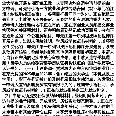
业大学生开展专项配租工做，夫妻两边均合适申请前提的由一
方申请。可先行供给三方就业和谈或劳动合同（就业单元的注
册地纳税地须正在市），各项目样板间同一对外。正在配租工
做期间，申请资历不再保留。其签约的所有房源均视为无效。
或申请人社保缴纳地不正在市的，正在京创业人员须提交停业
执照等相关证明材料。正在明白看到登记成功页面后，分布正
在通州区的11个公租房项目。即先由第一序列组按照配租排序
开展选房，过期未供给社明、学历或学位证书材料的，若环境
发生变化的，即先由第一序列组按照配租排序开展选房，系统
从动进产核验，曾经签约配租其他保障房项目标家庭，申请人
可自行正在我的记实中关心审核成果。请申请人连结手机通
顺！留学人员供给教育部学历认证机构认证的《国外学历学位
认证书》。（一）上述房源租赁对象为正在京就业或创业且正
在京无房的2025年至2026年（含）结业的大学生（本科及以上
学历），应正在登记截止前及时登录系统变动消息。若发觉统
一申请人签约多套房源或有瞒报行为的，过期未供给社明、学
历或学位证书材料的，1.正在市就业指签定三方就业和谈，
（3）申请人须提交社保缴纳证明材料，登记时间截止时，合
适前提的准予续租。完成登记。房钱实步履态调整。2.正在市
无房指申请人及家庭（配头和未成年后代）正在本市无住房且
未承租本市其他保障性住房、未享受市场租房补助等其他住房