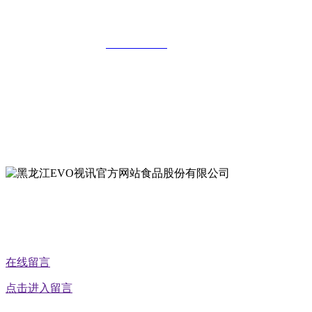
公司
全国统一客服热线：
18903658751
地址：哈尔滨南岗区红旗满族乡科技园区
地址：双城经济技术开发区娃哈哈路6号
地址：黑龙江萝北县宝泉岭二九0公路一号
地址：黑龙江省延寿县工业园区北泰山路5号
公众号二维码
在线留言
点击进入留言