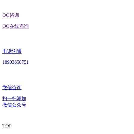
QQ咨询
QQ在线咨询
电话沟通
18903658751
微信咨询
扫一扫添加
微信公众号
TOP