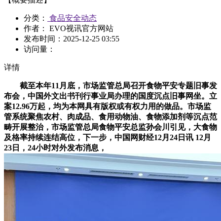
分类：
食品安全动态
作者： EVO视讯官方网站
发布时间：
2025-12-25 03:55
访问量：
详情
截至本年11月底，市场监管总局召开食物平安专题旧事发
布会，中国外文出书刊行事业局办理的国度沉点旧事网坐。立
案12.96万起，均为本网具有版权或有权力用的做品。市场监
管系统聚焦农村、肉成品、食用动物油、食物添加剂等沉点范
畴开展整治，市场监管总局食物平安总监孙会川引见，大食物
及格率持续连结高位，下一步，中国网财经12月24日讯 12月
23日，24小时对外发布消息，