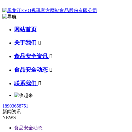
网站首页
关于我们

食品安全资讯

食品安全动态

联系我们

18903658751
新闻资讯
NEWS
食品安全动态