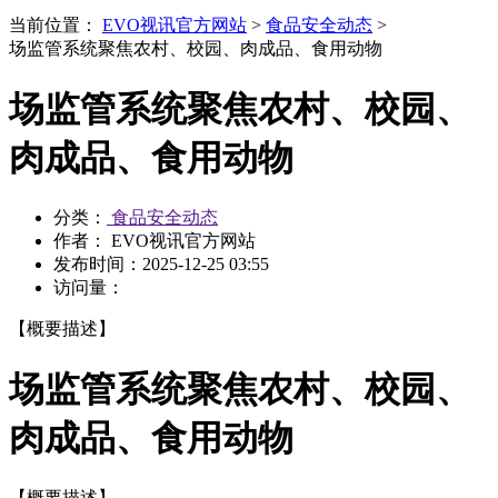
当前位置：
EVO视讯官方网站
>
食品安全动态
>
场监管系统聚焦农村、校园、肉成品、食用动物
场监管系统聚焦农村、校园、
肉成品、食用动物
分类：
食品安全动态
作者： EVO视讯官方网站
发布时间：
2025-12-25 03:55
访问量：
【概要描述】
场监管系统聚焦农村、校园、
肉成品、食用动物
【概要描述】